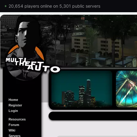
20,654 players online on 5,301 public servers
Home
Register
Login
Resources
Forum
Wiki
Servers