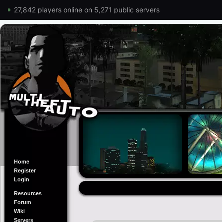
27,842 players online on 5,271 public servers
Home
Register
Login
Resources
Forum
Wiki
Servers