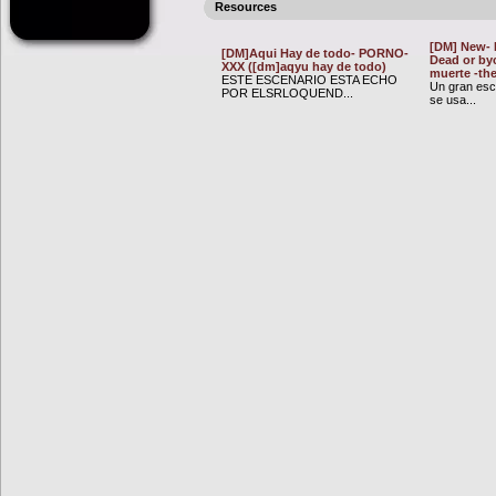
Resources
[DM] New- L
[DM]Aqui Hay de todo- PORNO-
Dead or byc
XXX ([dm]aqyu hay de todo)
muerte -the
ESTE ESCENARIO ESTA ECHO
Un gran esc
POR ELSRLOQUEND...
se usa...