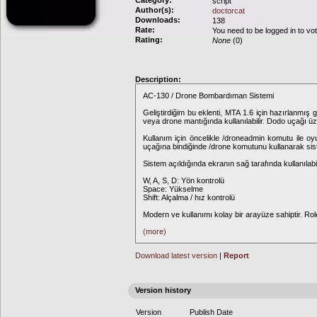
Category:
script
Author(s):
doctorcat
Downloads:
138
Rate:
You need to be logged in to vo
Rating:
None
(0)
Description:
AC-130 / Drone Bombardıman Sistemi
Geliştirdiğim bu eklenti, MTA 1.6 için hazırlanmış
veya drone mantığında kullanılabilir. Dodo uçağı ü
Kullanım için öncelikle /droneadmin komutu ile oy
uçağına bindiğinde /drone komutunu kullanarak siste
Sistem açıldığında ekranın sağ tarafında kullanılabil
W, A, S, D: Yön kontrolü
Space: Yükselme
Shift: Alçalma / hız kontrolü
Modern ve kullanımı kolay bir arayüze sahiptir. Rol
(more)
Download latest version
|
Report
Version history
Version
Publish Date