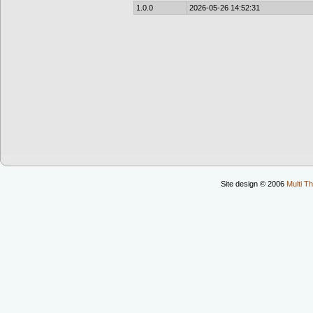
1.0.0
2026-05-26 14:52:31
Site design © 2006
Multi Th