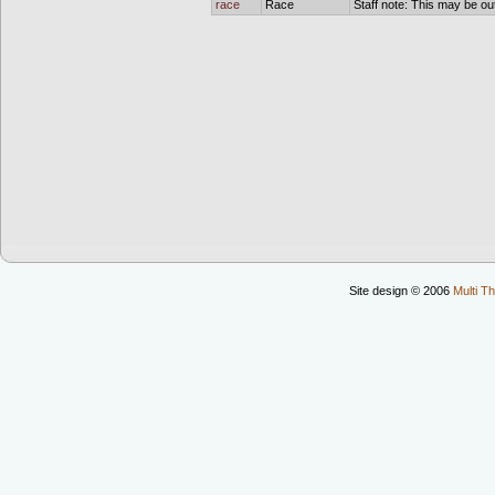
race
Race
Staff note: This may be out
Site design © 2006
Multi Th