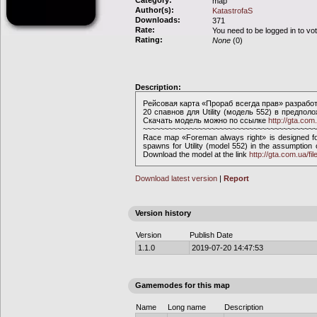
Category:
map
Author(s):
KatastrofaS
Downloads:
371
Rate:
You need to be logged in to vo
Rating:
None
(0)
Description:
Рейсовая карта «Прораб всегда прав» разработ
20 спавнов для Utility (модель 552) в предполо
Скачать модель можно по ссылке
http://gta.com
~~~~~~~~~~~~~~~~~~~~~~~~~~~~~~~~~~~~~~~~~
Race map «Foreman always right» is designed for
spawns for Utility (model 552) in the assumption o
Download the model at the link
http://gta.com.ua/fi
Download latest version
|
Report
Version history
Version
Publish Date
1.1.0
2019-07-20 14:47:53
Gamemodes for this map
Name
Long name
Description